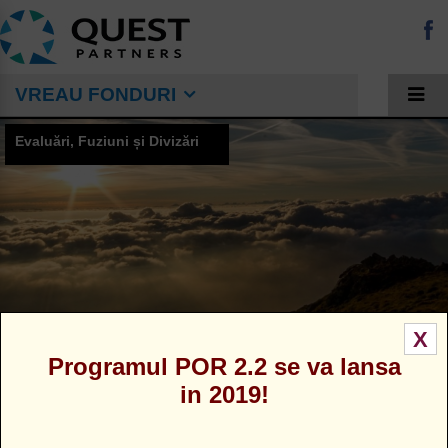
VREAU FONDURI
Evaluări, Fuziuni și Divizări
X
Programul POR 2.2 se va lansa
in 2019!
EVALUARI
» EVALUARI REALIZATE